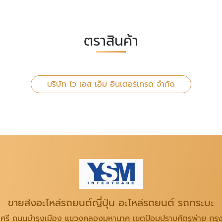
ตราสินค้า
บริษัท ไว เอส เอ็ม อินเตอร์เทรด จำกัด
ขายส่งอะไหล่รถยนต์ญี่ปุ่น อะไหล่รถยนต์ รถกระบะ
นศรี ถนนบำรุงเมือง แขวงคลองมหานาค เขตป้อมปราบศัตรูพ่าย กร